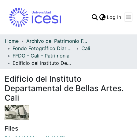
(curren
Log In
Communities & Collec
All of DSpace
Home
Archivo del Patrimonio Fotográfico y Fílmico del Valle del Cauca
Fondo Fotográfico Diario Occidente
Cali
Statistics
FFDO - Cali - Patrimonial
Edificio del Instituto Departamental de Bellas Artes. Cali
Edificio del Instituto
Departamental de Bellas Artes.
Cali
Files