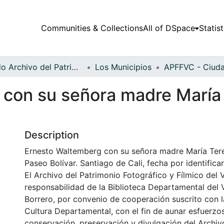
Communities & Collections
All of DSpace
Statist
Fondo Archivo del Patrimonio Fotográfico y Fílmico del Valle del Cauca
Los Municipios
con su señora madre María 
Description
Ernesto Waltemberg con su señora madre María Tere
Paseo Bolívar. Santiago de Cali, fecha por identificar
El Archivo del Patrimonio Fotográfico y Fílmico del 
responsabilidad de la Biblioteca Departamental del 
Borrero, por convenio de cooperación suscrito con l
Cultura Departamental, con el fin de aunar esfuerzo
conservación, preservación y divulgación del Archivo