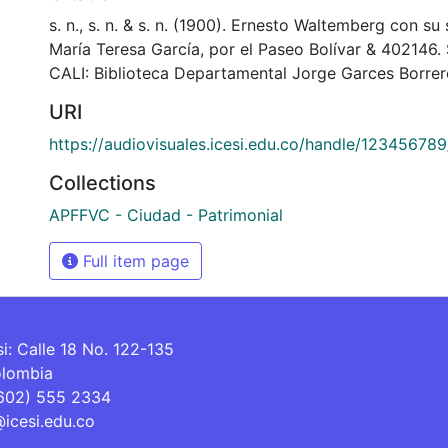
s. n., s. n. & s. n. (1900). Ernesto Waltemberg con s
María Teresa García, por el Paseo Bolívar & 40214
CALI: Biblioteca Departamental Jorge Garces Borrer
URI
https://audiovisuales.icesi.edu.co/handle/12345678
Collections
APFFVC - Ciudad - Patrimonial
Full item page
si: Calle 18 No. 122-135
olombia
(602) 555 2334
@icesi.edu.co