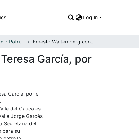
ics
Log In
APFFVC - Ciudad - Patrimonial
Ernesto Waltemberg con su señora madre María Teresa García, por el Paseo Bolívar
Teresa García, por
sa García, por el
.
Valle del Cauca es
Valle Jorge Garcés
a Secretaria del
s para su
 entre la