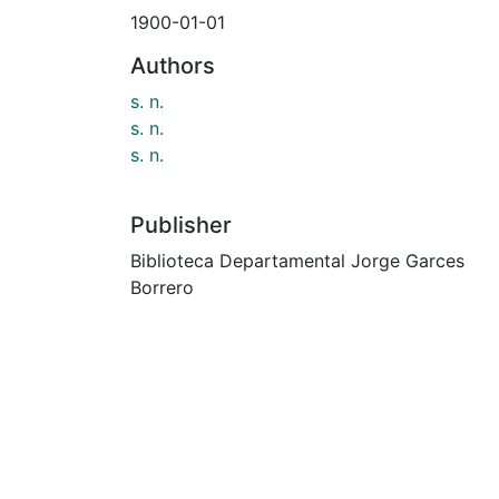
1900-01-01
Authors
s. n.
s. n.
s. n.
Publisher
Biblioteca Departamental Jorge Garces
Borrero