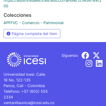
https://audiovisuales.icesi.edu.co/handle/123456789/2
00
Colecciones
APFFVC - Comercio - Patrimonial
Página completa del ítem
Síguenos
Universidad Icesi: Calle
18 No. 122-135
Pance, Cali - Colombia
Teléfono: +57 (602) 555
2334
ventanillaunica@icesi.edu.co