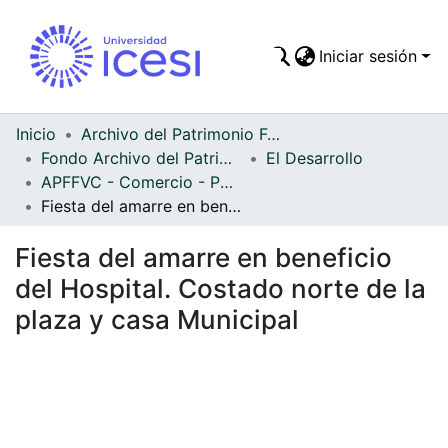
Iniciar sesión
Comunidades
Todo DSpace
Inicio
Archivo del Patrimonio Fotográfico y Fílmico del Valle del Cauca
Fondo Archivo del Patrimonio Fotográfico y Fílmico del Valle del Cauca
El Desarrollo
Estadísticas
APFFVC - Comercio - Patrimonial
Fiesta del amarre en beneficio del Hospital. Costado norte de la plaza y casa Municipal
Fiesta del amarre en beneficio
del Hospital. Costado norte de la
plaza y casa Municipal