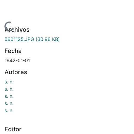
Cargando...
Archivos
0601125.JPG
(30.96 KB)
Fecha
1942-01-01
Autores
s. n.
s. n.
s. n.
s. n.
s. n.
Editor