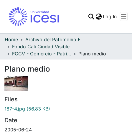
(curren
Log In
Communities & Collec
All of DSpace
Home
Archivo del Patrimonio Fotográfico y Fílmico del Valle del Cauca
Fondo Cali Ciudad Visible
Statistics
FCCV - Comercio - Patrimonial
Plano medio
Plano medio
Files
187-4.jpg
(56.83 KB)
Date
2005-06-24