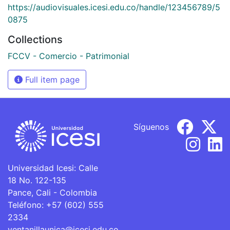
https://audiovisuales.icesi.edu.co/handle/123456789/5
0875
Collections
FCCV - Comercio - Patrimonial
Full item page
Síguenos
Universidad Icesi: Calle
18 No. 122-135
Pance, Cali - Colombia
Teléfono: +57 (602) 555
2334
ventanillaunica@icesi.edu.co