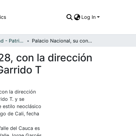
ics
Log In
APFFVC - Ciudad - Patrimonial
Palacio Nacional, su construcción se inicio en 1928, con la dirección de los ingenieros Pablo Emilio Páez Y Guillermo Garrido T
28, con la dirección
Garrido T
con la dirección
ido T. y se
 estilo neoclásico
go de Cali, fecha
Valle del Cauca es
Valle Jorge Garcés