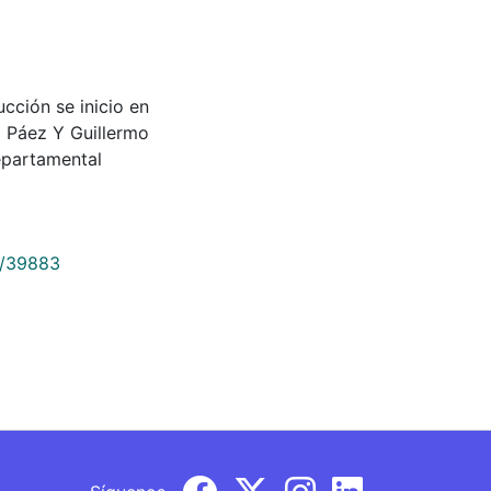
ucción se inicio en
o Páez Y Guillermo
epartamental
9/39883