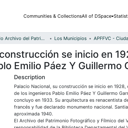
Communities & Collections
All of DSpace
Statist
Fondo Archivo del Patrimonio Fotográfico y Fílmico del Valle del Cauca
Los Municipios
construcción se inicio en 19
blo Emilio Páez Y Guillermo 
Description
Palacio Nacional, su construcción se inicio en 1928, 
de los ingenieros Pablo Emilio Páez Y Guillermo Garr
concluyo en 1933. Su arquitectura es renacentista de
francés y fue declarado monumento nacional. Santia
aproximada 1940.
El Archivo del Patrimonio Fotográfico y Fílmico del 
responsabilidad de la Biblioteca Departamental del 