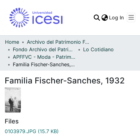
(curren
Log In
Communities & Collec
All of DSpace
Home
Archivo del Patrimonio Fotográfico y Fílmico del Valle del Cauca
Fondo Archivo del Patrimonio Fotográfico y Fílmico del Valle del Cauca
Lo Cotidiano
Statistics
APFFVC - Moda - Patrimonial
Familia Fischer-Sanches, 1932
Familia Fischer-Sanches, 1932
Files
0103979.JPG
(15.7 KB)