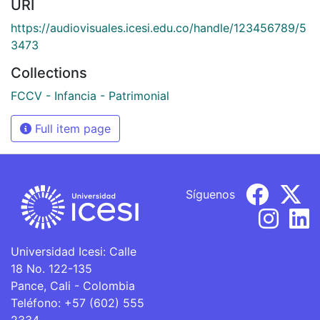
URI
https://audiovisuales.icesi.edu.co/handle/123456789/5
3473
Collections
FCCV - Infancia - Patrimonial
Full item page
Síguenos
Universidad Icesi: Calle
18 No. 122-135
Pance, Cali - Colombia
Teléfono: +57 (602) 555