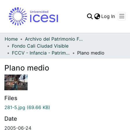
(curren
Log In
Communities & Collec
All of DSpace
Home
Archivo del Patrimonio Fotográfico y Fílmico del Valle del Cauca
Fondo Cali Ciudad Visible
Statistics
FCCV - Infancia - Patrimonial
Plano medio
Plano medio
Files
281-5.jpg
(69.66 KB)
Date
2005-06-24