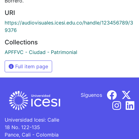
Borrero.
URI
https://audiovisuales.icesi.edu.co/handle/123456789/3
9376
Collections
APFFVC - Ciudad - Patrimonial
Full item page
Síguenos
Universidad Icesi: Calle
18 No. 122-135
Pance, Cali - Colombia