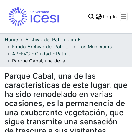
(curren
Log In
Communities & Collec
All of DSpace
Home
Archivo del Patrimonio Fotográfico y Fílmico del Valle del Cauca
Fondo Archivo del Patrimonio Fotográfico y Fílmico del Valle del Cauca
Los Municipios
Statistics
APFFVC - Ciudad - Patrimonial
Parque Cabal, una de las caracteristicas de este lugar, que ha sido remodelado en varias ocasiones, es la permanencia de una exuberante vegetación, que sigue transmite una sensación de frescura a sus visitantes
Parque Cabal, una de las
caracteristicas de este lugar, que
ha sido remodelado en varias
ocasiones, es la permanencia de
una exuberante vegetación, que
sigue transmite una sensación
de frescura a sus visitantes