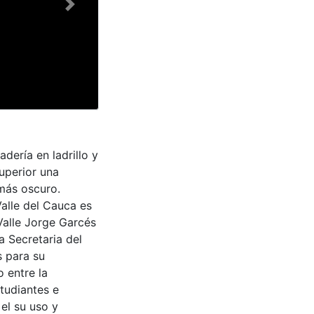
Next
dería en ladrillo y
superior una
más oscuro.
Valle del Cauca es
Valle Jorge Garcés
a Secretaria del
s para su
 entre la
tudiantes e
 el su uso y