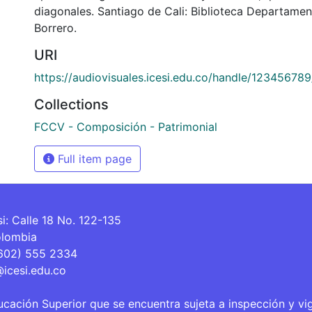
diagonales. Santiago de Cali: Biblioteca Departame
Borrero.
URI
https://audiovisuales.icesi.edu.co/handle/12345678
Collections
FCCV - Composición - Patrimonial
Full item page
si: Calle 18 No. 122-135
olombia
(602) 555 2334
@icesi.edu.co
ucación Superior que se encuentra sujeta a inspección y vi