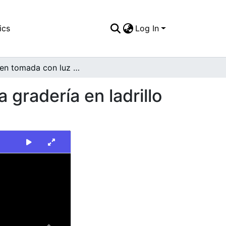
ics
Log In
Imagen tomada con luz día, donde se aprecia una gradería en ladrillo y concreto, que define líneas diagonales
gradería en ladrillo