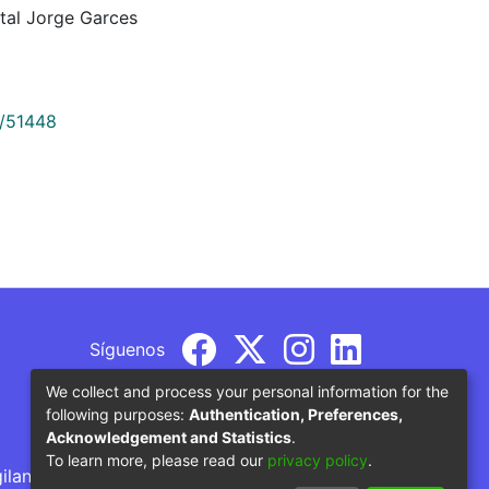
ntal Jorge Garces
9/51448
Síguenos
We collect and process your personal information for the
following purposes:
Authentication, Preferences,
Acknowledgement and Statistics
.
To learn more, please read our
privacy policy
.
gilancia por parte del Ministerio de Educación