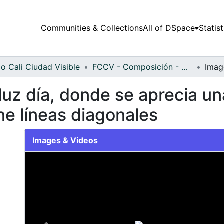
Communities & Collections
All of DSpace
Statist
o Cali Ciudad Visible
FCCV - Composición - Patrimonial
z día, donde se aprecia una 
ne líneas diagonales
Images & Videos
Slide 1 of 1