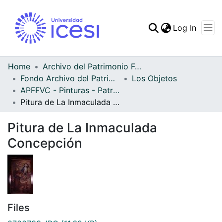
(curren
Log In
Communities & Collec
All of DSpace
Home
Archivo del Patrimonio Fotográfico y Fílmico del Valle del Cauca
Fondo Archivo del Patrimonio Fotográfico y Fílmico del Valle del Cauca
Los Objetos
Statistics
APFFVC - Pinturas - Patrimonial
Pitura de La Inmaculada Concepción
Pitura de La Inmaculada
Concepción
Files