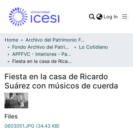
(curren
Log In
Communities & Collec
All of DSpace
Home
Archivo del Patrimonio Fotográfico y Fílmico del Valle del Cauca
Fondo Archivo del Patrimonio Fotográfico y Fílmico del Valle del Cauca
Lo Cotidiano
Statistics
APFFVC - Interiores - Patrimonial
Fiesta en la casa de Ricardo Suárez con músicos de cuerda
Fiesta en la casa de Ricardo
Suárez con músicos de cuerda
Files
0603051.JPG
(34.43 KB)