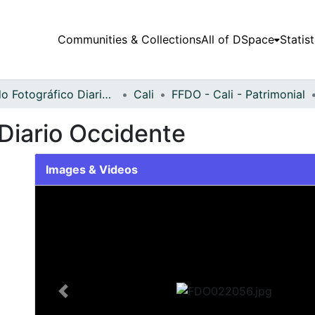
Communities & Collections
All of DSpace
Statist
Fondo Fotográfico Diario Occidente
Cali
FFDO - Cali - Patrimonial
Diario Occidente
Images & Videos
Slide 1 of 2
Previous