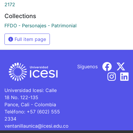
2172
Collections
FFDO - Personajes - Patrimonial
Full item page
Síguenos
Universidad Icesi: Calle
18 No. 122-135
Pance, Cali - Colombia
Teléfono: +57 (602) 555
2334
ventanillaunica@icesi.edu.co