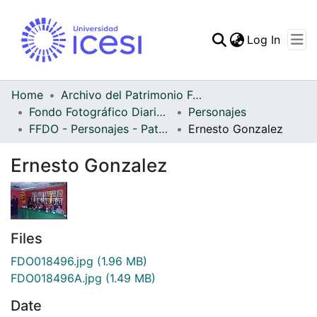
(curren
Log In
Communities & Collec
All of DSpace
Home
Archivo del Patrimonio Fotográfico y Fílmico del Valle del Cauca
Fondo Fotográfico Diario Occidente
Personajes
Statistics
FFDO - Personajes - Patrimonial
Ernesto Gonzalez
Ernesto Gonzalez
Files
FDO018496.jpg
(1.96 MB)
FDO018496A.jpg
(1.49 MB)
Date