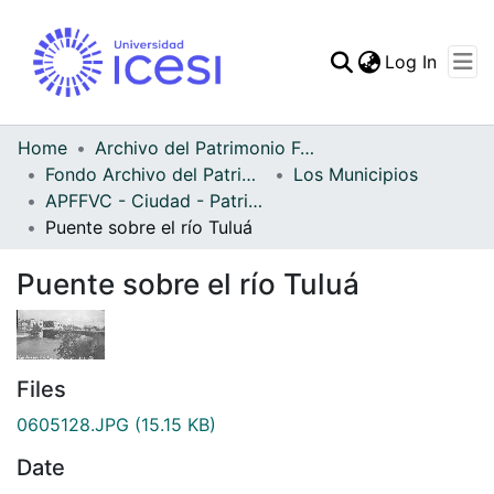
(curren
Log In
Communities & Collec
All of DSpace
Home
Archivo del Patrimonio Fotográfico y Fílmico del Valle del Cauca
Fondo Archivo del Patrimonio Fotográfico y Fílmico del Valle del Cauca
Los Municipios
Statistics
APFFVC - Ciudad - Patrimonial
Puente sobre el río Tuluá
Puente sobre el río Tuluá
Files
0605128.JPG
(15.15 KB)
Date