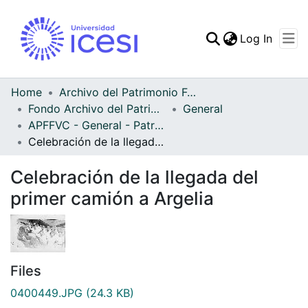
(curren
Log In
Communities & Collec
All of DSpace
Home
Archivo del Patrimonio Fotográfico y Fílmico del Valle del Cauca
Fondo Archivo del Patrimonio Fotográfico y Fílmico del Valle del Cauca
General
Statistics
APFFVC - General - Patrimonial
Celebración de la llegada del primer camión a Argelia
Celebración de la llegada del
primer camión a Argelia
Files
0400449.JPG
(24.3 KB)