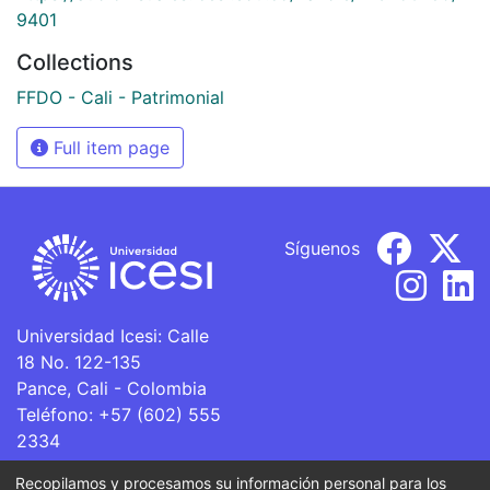
9401
Collections
FFDO - Cali - Patrimonial
Full item page
Síguenos
Universidad Icesi: Calle
18 No. 122-135
Pance, Cali - Colombia
Teléfono: +57 (602) 555
2334
ventanillaunica@icesi.edu.co
Recopilamos y procesamos su información personal para los