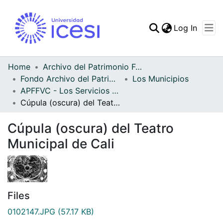
(curren
Log In
Communities & Collec
All of DSpace
Home
Archivo del Patrimonio Fotográfico y Fílmico del Valle del Cauca
Fondo Archivo del Patrimonio Fotográfico y Fílmico del Valle del Cauca
Los Municipios
Statistics
APFFVC - Los Servicios Públicos - Patrimonial
Cúpula (oscura) del Teatro Municipal de Cali
Cúpula (oscura) del Teatro
Municipal de Cali
Files
0102147.JPG
(57.17 KB)