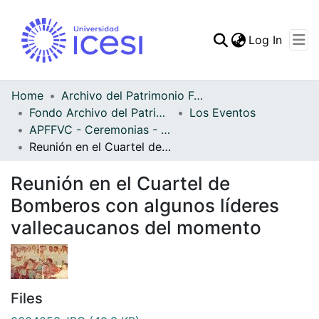
(curren
Log In
Communities & Collec
All of DSpace
Home
Archivo del Patrimonio Fotográfico y Fílmico del Valle del Cauca
Fondo Archivo del Patrimonio Fotográfico y Fílmico del Valle del Cauca
Los Eventos
Statistics
APFFVC - Ceremonias - Patrimonial
Reunión en el Cuartel de Bomberos con algunos líderes vallecaucanos del momento
Reunión en el Cuartel de
Bomberos con algunos líderes
vallecaucanos del momento
Files