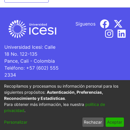
Síguenos
Universidad Icesi: Calle
18 No. 122-135
Pance, Cali - Colombia
Teléfono: +57 (602) 555
2334
ventanillaunica@icesi.edu.co
Recopilamos y procesamos su información personal para los
siguientes propósitos:
Autenticación, Preferencias,
La Universidad Icesi es una Institución de Educación
Reconocimiento y Estadísticas
.
Superior que se encuentra sujeta a inspección y vigilancia
Para obtener más información, lea nuestra
política de
por parte del Ministerio de Educación Nacional.
privacidad
.
Cookie
Privacy
End User
Send
Personalizar
Rechazar
Aceptar
settings
policy
Agreement
Feedback