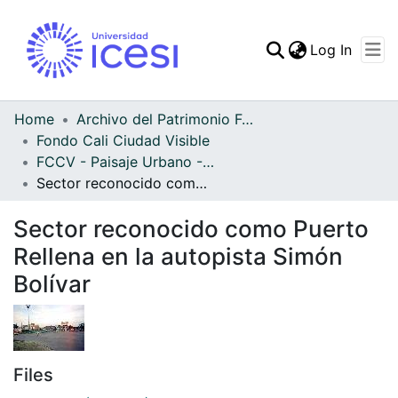
(curren
Log In
Communities & Collec
All of DSpace
Home
Archivo del Patrimonio Fotográfico y Fílmico del Valle del Cauca
Fondo Cali Ciudad Visible
Statistics
FCCV - Paisaje Urbano - Patrimonial
Sector reconocido como Puerto Rellena en la autopista Simón Bolívar
Sector reconocido como Puerto
Rellena en la autopista Simón
Bolívar
Files