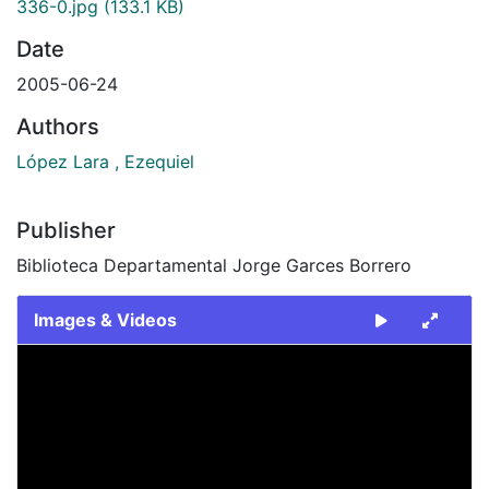
336-0.jpg
(133.1 KB)
Date
2005-06-24
Authors
López Lara , Ezequiel
Publisher
Biblioteca Departamental Jorge Garces Borrero
Images & Videos
Slide 1 of 1