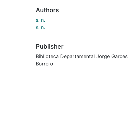
Authors
s. n.
s. n.
Publisher
Biblioteca Departamental Jorge Garces
Borrero