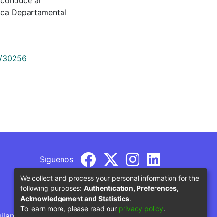
e conduce al
teca Departamental
9/30256
Síguenos
We collect and process your personal information for the
following purposes:
Authentication, Preferences,
Acknowledgement and Statistics
.
To learn more, please read our
privacy policy
.
gilancia por parte del Ministerio de Educación