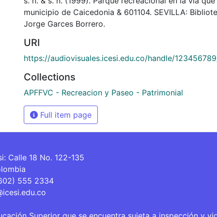
s. n. & s. n. (1999). Parque recreacional en la vía qu
municipio de Caicedonia & 601104. SEVILLA: Biblio
Jorge Garces Borrero.
URI
https://audiovisuales.icesi.edu.co/handle/12345678
Collections
APFFVC - Recreacion y Paseo - Patrimonial
Full item page
si: Calle 18 No. 122-135
olombia
(602) 555 2334
@icesi.edu.co
ucación Superior que se encuentra sujeta a inspección y vi