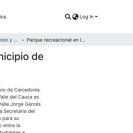
ics
Log In
APFFVC - Recreacion y Paseo - Patrimonial
Parque recreacional en la vía que conduce al municipio de Caicedonia
nicipio de
pio de Caicedonia.
Valle del Cauca es
Valle Jorge Garcés
a Secretaria del
s para su
 entre la
tudiantes e