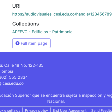
URI
https://audiovisuales.icesi.edu.co/handle/12345678
Collections
APFFVC - Edificios - Patrimonial
Full item page
si: Calle 18 No. 122-135
olombia
(602) 555 2334
@icesi.edu.co
ucación Superior que se encuentra sujeta a inspección y vi
Nacional.
okie settings
Privacy policy
End User Agreement
Send Feedb