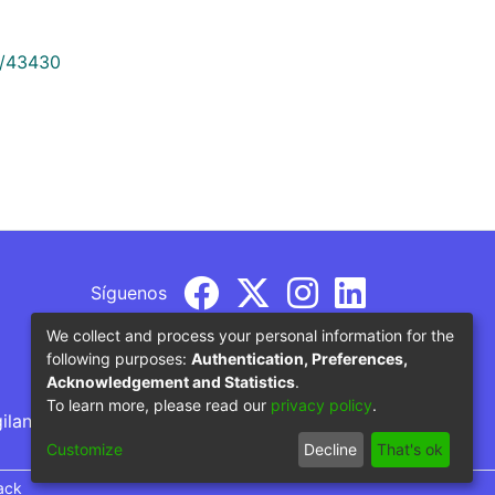
9/43430
Síguenos
We collect and process your personal information for the
following purposes:
Authentication, Preferences,
Acknowledgement and Statistics
.
To learn more, please read our
privacy policy
.
gilancia por parte del Ministerio de Educación
Customize
Decline
That's ok
ack