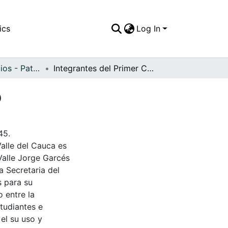
ics
Log In
APFFVC - Edificios - Patrimonial
Integrantes del Primer Club de Leones de Trujillo
o
45.
Valle del Cauca es
Valle Jorge Garcés
a Secretaria del
s para su
 entre la
tudiantes e
 el su uso y