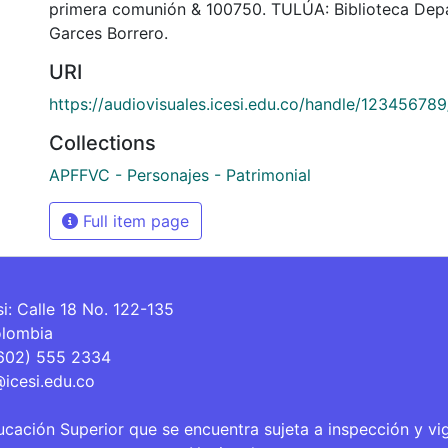
primera comunión & 100750. TULÚA: Biblioteca Dep
Garces Borrero.
URI
https://audiovisuales.icesi.edu.co/handle/12345678
Collections
APFFVC - Personajes - Patrimonial
Full item page
si: Calle 18 No. 122-135
olombia
(602) 555 2334
@icesi.edu.co
ucación Superior que se encuentra sujeta a inspección y vi