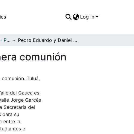
ics
Log In
APFFVC - Personajes - Patrimonial
Pedro Eduardo y Daniel Lozano, el día de su primera comunión
imera comunión
 comunión. Tuluá,
Valle del Cauca es
Valle Jorge Garcés
a Secretaria del
s para su
 entre la
tudiantes e