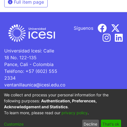
Full item page
Síguenos
Universidad Icesi: Calle
18 No. 122-135
Pance, Cali - Colombia
Teléfono: +57 (602) 555
2334
ventanillaunica@icesi.edu.co
We collect and process your personal information for the
La Universidad Icesi es una Institución de Educación
following purposes:
Authentication, Preferences,
Superior que se encuentra sujeta a inspección y vigilancia
Acknowledgement and Statistics
.
por parte del Ministerio de Educación Nacional.
To learn more, please read our
privacy policy
.
Cookie
Privacy
End User
Send
Customize
Decline
That's ok