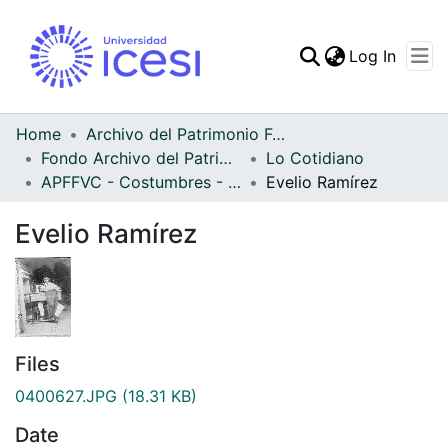
(curren
Log In
Communities & Collec
All of DSpace
Home
Archivo del Patrimonio Fotográfico y Fílmico del Valle del Cauca
Fondo Archivo del Patrimonio Fotográfico y Fílmico del Valle del Cauca
Lo Cotidiano
Statistics
APFFVC - Costumbres - Patrimonial
Evelio Ramírez
Evelio Ramírez
Files
0400627.JPG
(18.31 KB)
Date