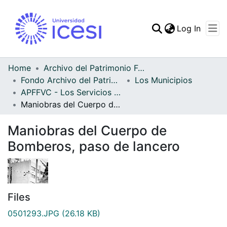
(curren
Log In
Communities & Collec
All of DSpace
Home
Archivo del Patrimonio Fotográfico y Fílmico del Valle del Cauca
Fondo Archivo del Patrimonio Fotográfico y Fílmico del Valle del Cauca
Los Municipios
Statistics
APFFVC - Los Servicios Públicos - Patrimonial
Maniobras del Cuerpo de Bomberos, paso de lancero
Maniobras del Cuerpo de
Bomberos, paso de lancero
Files
0501293.JPG
(26.18 KB)