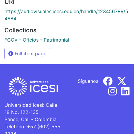
URI
https://audiovisuales.icesi.edu.co/handle/123456789/5
4684
Collections
FCCV - Oficios - Patrimonial
Full item page
Síguenos
Universidad Icesi: Calle
18 No. 122-135
Pance, Cali - Colombia
Teléfono: +57 (602) 555
2334