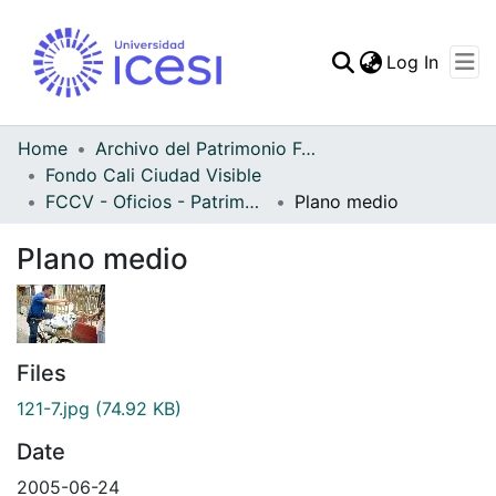
(curren
Log In
Communities & Collec
All of DSpace
Home
Archivo del Patrimonio Fotográfico y Fílmico del Valle del Cauca
Fondo Cali Ciudad Visible
Statistics
FCCV - Oficios - Patrimonial
Plano medio
Plano medio
Files
121-7.jpg
(74.92 KB)
Date
2005-06-24