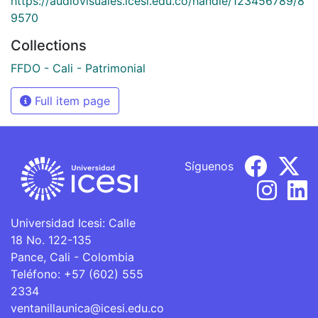
https://audiovisuales.icesi.edu.co/handle/123456789/8
9570
Collections
FFDO - Cali - Patrimonial
Full item page
Síguenos
Universidad Icesi: Calle
18 No. 122-135
Pance, Cali - Colombia
Teléfono: +57 (602) 555
2334
ventanillaunica@icesi.edu.co