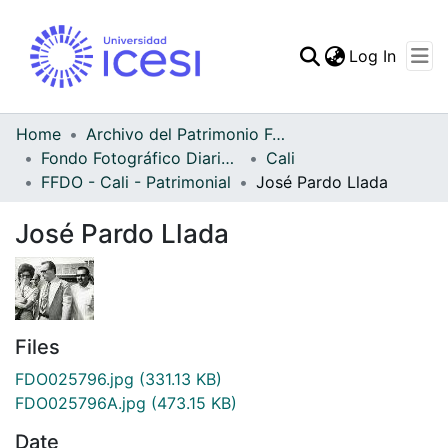
(curren
Log In
Communities & Collec
All of DSpace
Home
Archivo del Patrimonio Fotográfico y Fílmico del Valle del Cauca
Fondo Fotográfico Diario Occidente
Cali
Statistics
FFDO - Cali - Patrimonial
José Pardo Llada
José Pardo Llada
Files
FDO025796.jpg
(331.13 KB)
FDO025796A.jpg
(473.15 KB)
Date