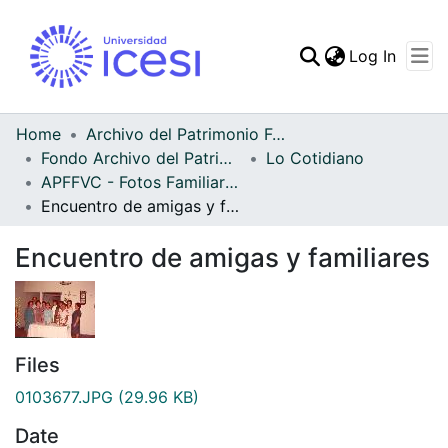
(curren
Log In
Communities & Collec
All of DSpace
Home
Archivo del Patrimonio Fotográfico y Fílmico del Valle del Cauca
Fondo Archivo del Patrimonio Fotográfico y Fílmico del Valle del Cauca
Lo Cotidiano
Statistics
APFFVC - Fotos Familiares - Patrimonial
Encuentro de amigas y familiares
Encuentro de amigas y familiares
Files
0103677.JPG
(29.96 KB)
Date