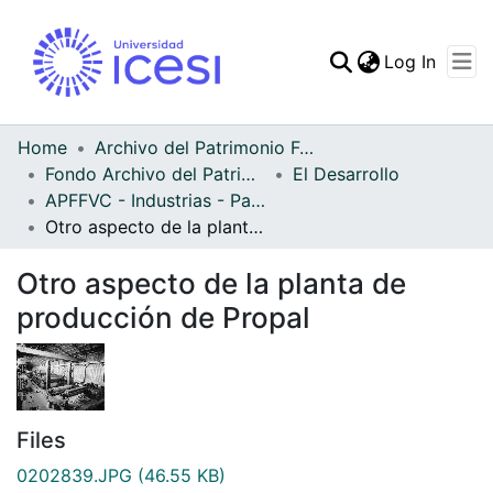
(curren
Log In
Communities & Collec
All of DSpace
Home
Archivo del Patrimonio Fotográfico y Fílmico del Valle del Cauca
Fondo Archivo del Patrimonio Fotográfico y Fílmico del Valle del Cauca
El Desarrollo
Statistics
APFFVC - Industrias - Patrimonial
Otro aspecto de la planta de producción de Propal
Otro aspecto de la planta de
producción de Propal
Files
0202839.JPG
(46.55 KB)