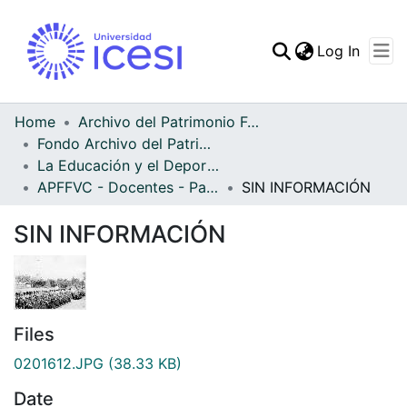
(curren
Log In
Communities & Collec
All of DSpace
Home
Archivo del Patrimonio Fotográfico y Fílmico del Valle del Cauca
Fondo Archivo del Patrimonio Fotográfico y Fílmico del Valle del Cauca
Statistics
La Educación y el Deporte
APFFVC - Docentes - Patrimonial
SIN INFORMACIÓN
SIN INFORMACIÓN
Files
0201612.JPG
(38.33 KB)
Date