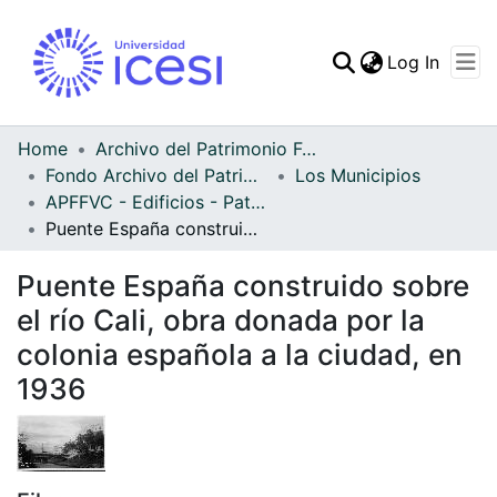
(curren
Log In
Communities & Collec
All of DSpace
Home
Archivo del Patrimonio Fotográfico y Fílmico del Valle del Cauca
Fondo Archivo del Patrimonio Fotográfico y Fílmico del Valle del Cauca
Los Municipios
Statistics
APFFVC - Edificios - Patrimonial
Puente España construido sobre el río Cali, obra donada por la colonia española a la ciudad, en 1936
Puente España construido sobre
el río Cali, obra donada por la
colonia española a la ciudad, en
1936