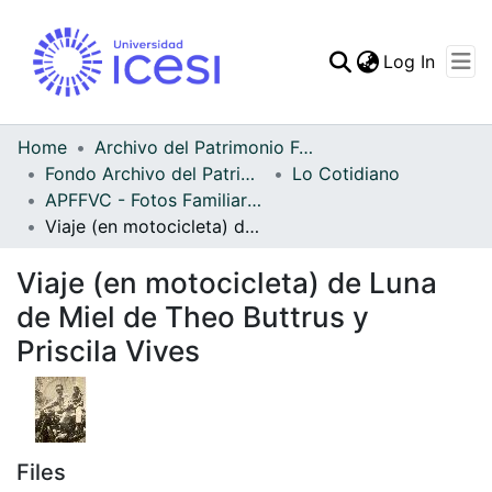
(curren
Log In
Communities & Collec
All of DSpace
Home
Archivo del Patrimonio Fotográfico y Fílmico del Valle del Cauca
Fondo Archivo del Patrimonio Fotográfico y Fílmico del Valle del Cauca
Lo Cotidiano
Statistics
APFFVC - Fotos Familiares - Patrimonial
Viaje (en motocicleta) de Luna de Miel de Theo Buttrus y Priscila Vives
Viaje (en motocicleta) de Luna
de Miel de Theo Buttrus y
Priscila Vives
Files