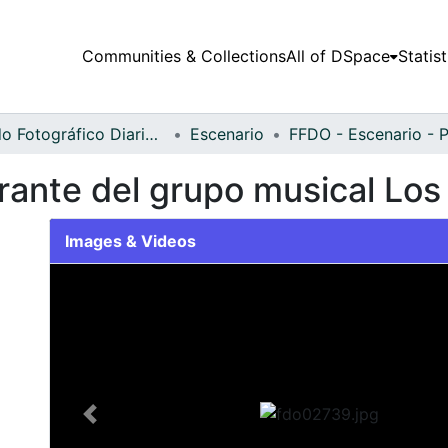
Communities & Collections
All of DSpace
Statist
Fondo Fotográfico Diario Occidente
Escenario
grante del grupo musical Los
Images & Videos
Slide 1 of 1
Previous