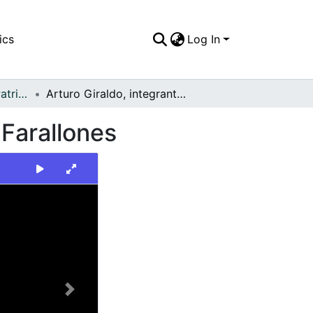
ics
Log In
FFDO - Escenario - Patrimonial
Arturo Giraldo, integrante del grupo musical Los Farallones
 Farallones
Next