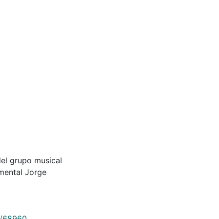
del grupo musical
amental Jorge
9/68960