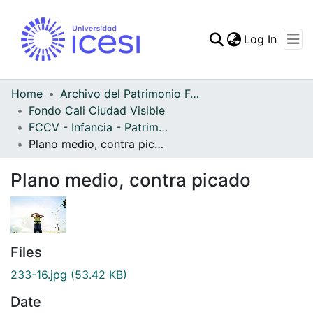
(curren
Log In
Communities & Collec
All of DSpace
Home
Archivo del Patrimonio Fotográfico y Fílmico del Valle del Cauca
Fondo Cali Ciudad Visible
Statistics
FCCV - Infancia - Patrimonial
Plano medio, contra picado
Plano medio, contra picado
Files
233-16.jpg
(53.42 KB)
Date