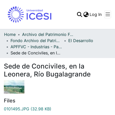
(curren
Log In
Communities & Collec
All of DSpace
Home
Archivo del Patrimonio Fotográfico y Fílmico del Valle del Cauca
Fondo Archivo del Patrimonio Fotográfico y Fílmico del Valle del Cauca
El Desarrollo
Statistics
APFFVC - Industrias - Patrimonial
Sede de Conciviles, en la Leonera, Río Bugalagrande
Sede de Conciviles, en la
Leonera, Río Bugalagrande
Files
0101495.JPG
(32.98 KB)