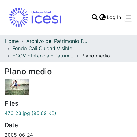
(curren
Log In
Communities & Collec
All of DSpace
Home
Archivo del Patrimonio Fotográfico y Fílmico del Valle del Cauca
Fondo Cali Ciudad Visible
Statistics
FCCV - Infancia - Patrimonial
Plano medio
Plano medio
Files
476-23.jpg
(95.69 KB)
Date
2005-06-24