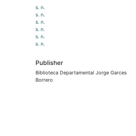
s. n.
s. n.
s. n.
s. n.
s. n.
s. n.
Publisher
Biblioteca Departamental Jorge Garces
Borrero