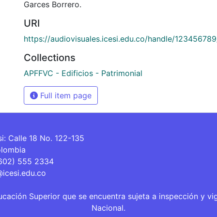
Garces Borrero.
URI
https://audiovisuales.icesi.edu.co/handle/12345678
Collections
APFFVC - Edificios - Patrimonial
Full item page
si: Calle 18 No. 122-135
olombia
(602) 555 2334
@icesi.edu.co
ucación Superior que se encuentra sujeta a inspección y vi
Nacional.