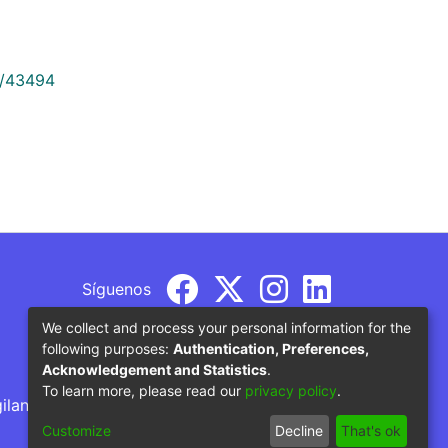
9/43494
Síguenos
We collect and process your personal information for the
following purposes:
Authentication, Preferences,
Acknowledgement and Statistics
.
To learn more, please read our
privacy policy
.
gilancia por parte del Ministerio de Educación
Customize
Decline
That's ok