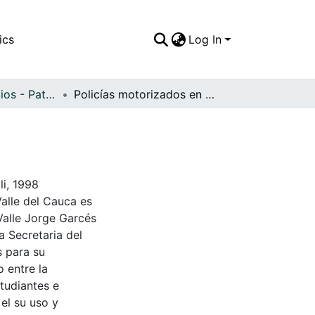
ics
Log In
APFFVC - Edificios - Patrimonial
Policías motorizados en una requisa
li, 1998
Valle del Cauca es
Valle Jorge Garcés
a Secretaria del
s para su
 entre la
tudiantes e
 el su uso y