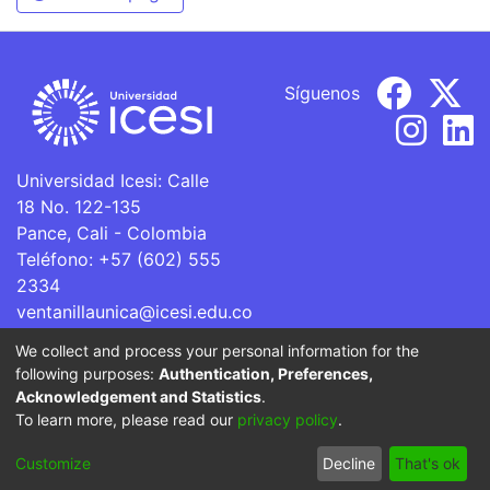
Síguenos
Universidad Icesi: Calle
18 No. 122-135
Pance, Cali - Colombia
Teléfono: +57 (602) 555
2334
ventanillaunica@icesi.edu.co
We collect and process your personal information for the
La Universidad Icesi es una Institución de Educación
following purposes:
Authentication, Preferences,
Superior que se encuentra sujeta a inspección y vigilancia
Acknowledgement and Statistics
.
por parte del Ministerio de Educación Nacional.
To learn more, please read our
privacy policy
.
Cookie
Privacy
End User
Send
Customize
Decline
That's ok
settings
policy
Agreement
Feedback