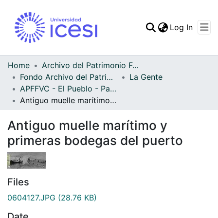
(curren
Log In
Communities & Collec
All of DSpace
Home
Archivo del Patrimonio Fotográfico y Fílmico del Valle del Cauca
Fondo Archivo del Patrimonio Fotográfico y Fílmico del Valle del Cauca
La Gente
Statistics
APFFVC - El Pueblo - Patrimonial
Antiguo muelle marítimo y primeras bodegas del puerto
Antiguo muelle marítimo y
primeras bodegas del puerto
Files
0604127.JPG
(28.76 KB)
Date