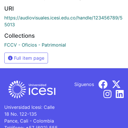
URI
https://audiovisuales.icesi.edu.co/handle/123456789/5
5013
Collections
FCCV - Oficios - Patrimonial
Full item page
Síguenos
Universidad Icesi: Calle
18 No. 122-135
Pance, Cali - Colombia
Teléfono: +57 (602) 555