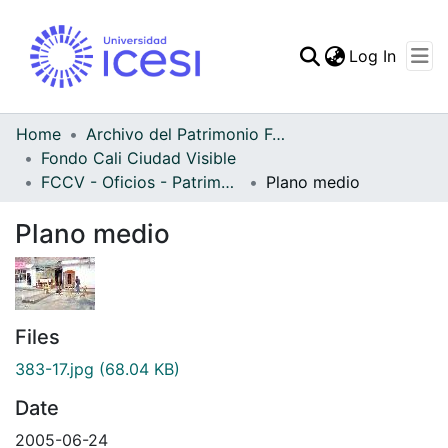
(curren
Log In
Communities & Collec
All of DSpace
Home
Archivo del Patrimonio Fotográfico y Fílmico del Valle del Cauca
Fondo Cali Ciudad Visible
Statistics
FCCV - Oficios - Patrimonial
Plano medio
Plano medio
Files
383-17.jpg
(68.04 KB)
Date
2005-06-24