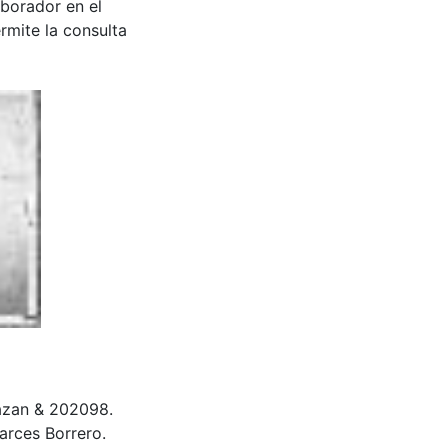
aborador en el
rmite la consulta
 Bazan & 202098.
rces Borrero.