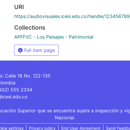
URI
https://audiovisuales.icesi.edu.co/handle/12345678
Collections
APFFVC - Los Paisajes - Patrimonial
Full item page
si: Calle 18 No. 122-135
olombia
(602) 555 2334
@icesi.edu.co
ucación Superior que se encuentra sujeta a inspección y vi
Nacional.
okie settings
Privacy policy
End User Agreement
Send Feedb