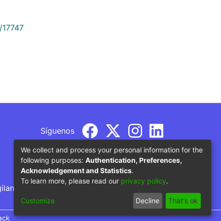
9/17747
Síguenos
We collect and process your personal information for the
following purposes:
Authentication, Preferences,
Acknowledgement and Statistics
.
To learn more, please read our
privacy policy
.
gilancia por parte del Ministerio de Educación
Customize
Decline
That's ok
ack