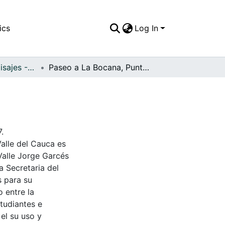
ics
Log In
APFFVC - Los Paisajes - Patrimonial
Paseo a La Bocana, Punta Bazan
.
Valle del Cauca es
Valle Jorge Garcés
a Secretaria del
s para su
 entre la
tudiantes e
 el su uso y