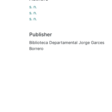
s. n.
s. n.
s. n.
Publisher
Biblioteca Departamental Jorge Garces
Borrero