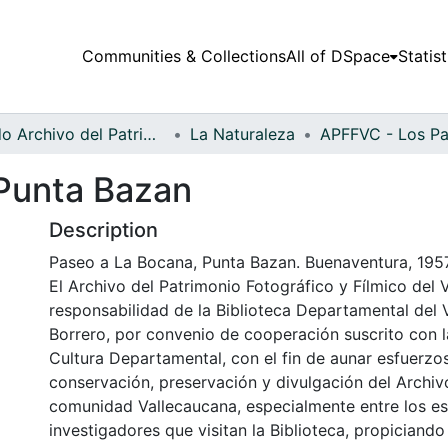
Communities & Collections
All of DSpace
Statist
Fondo Archivo del Patrimonio Fotográfico y Fílmico del Valle del Cauca
La Naturaleza
 Punta Bazan
Description
Paseo a La Bocana, Punta Bazan. Buenaventura, 1957
El Archivo del Patrimonio Fotográfico y Fílmico del 
responsabilidad de la Biblioteca Departamental del 
Borrero, por convenio de cooperación suscrito con l
Cultura Departamental, con el fin de aunar esfuerzo
conservación, preservación y divulgación del Archivo
comunidad Vallecaucana, especialmente entre los es
investigadores que visitan la Biblioteca, propiciando