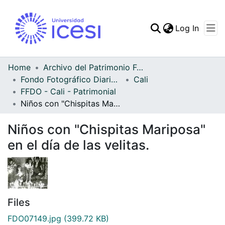
(curren
Log In
Communities & Collec
All of DSpace
Home
Archivo del Patrimonio Fotográfico y Fílmico del Valle del Cauca
Fondo Fotográfico Diario Occidente
Cali
Statistics
FFDO - Cali - Patrimonial
Niños con "Chispitas Mariposa" en el día de las velitas.
Niños con "Chispitas Mariposa"
en el día de las velitas.
Files
FDO07149.jpg
(399.72 KB)