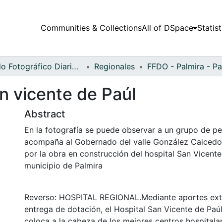
Communities & Collections
All of DSpace
Statist
Fondo Fotográfico Diario Occidente
Regionales
n vicente de Paúl
Abstract
En la fotografía se puede observar a un grupo de p
acompaña al Gobernado del valle González Caicedo,
por la obra en construcción del hospital San Vicente
municipio de Palmira
Reverso: HOSPITAL REGIONAL.Mediante aportes extr
entrega de dotación, el Hospital San Vicente de Paúl
coloca a la cabeza de los mejores centros hospitala