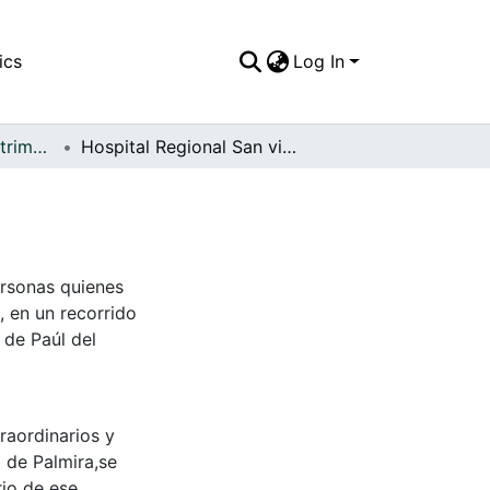
ics
Log In
FFDO - Palmira - Patrimonial
Hospital Regional San vicente de Paúl
ersonas quienes
 en un recorrido
 de Paúl del
aordinarios y
 de Palmira,se
rio de ese