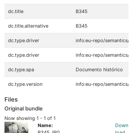
dc.title
B345
dc.title.alternative
B345
dc.type.driver
info:eu-repo/semantics/o
dc.type.driver
info:eu-repo/semantics/o
dc.type.spa
Documento histórico
dc.type.version
info:eu-repo/semantics/p
Files
Original bundle
Now showing
1 - 1 of 1
Name:
Down
B345.JPG
load