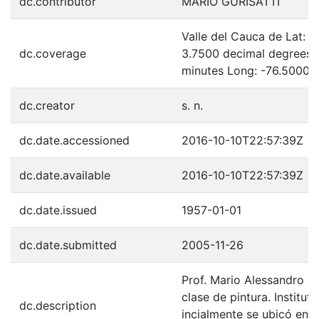
dc.contributor
MARIO GURISATTI
Valle del Cauca de Lat: 
dc.coverage
3.7500 decimal degrees 
minutes Long: -76.5000 
dc.creator
s. n.
dc.date.accessioned
2016-10-10T22:57:39Z
dc.date.available
2016-10-10T22:57:39Z
dc.date.issued
1957-01-01
dc.date.submitted
2005-11-26
Prof. Mario Alessandro Gu
clase de pintura. Institu
dc.description
incialmente se ubicó en la