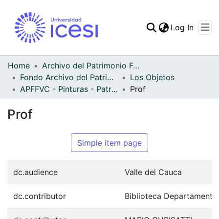
(curren
Log In
Communities & Collec
All of DSpace
Home
Archivo del Patrimonio Fotográfico y Fílmico del Valle del Cauca
Fondo Archivo del Patrimonio Fotográfico y Fílmico del Valle del Cauca
Los Objetos
Statistics
APFFVC - Pinturas - Patrimonial
Prof
Prof
Simple item page
dc.audience
Valle del Cauca
dc.contributor
Biblioteca Departamenta