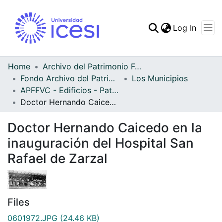
(curren
Log In
Communities & Collec
All of DSpace
Home
Archivo del Patrimonio Fotográfico y Fílmico del Valle del Cauca
Fondo Archivo del Patrimonio Fotográfico y Fílmico del Valle del Cauca
Los Municipios
Statistics
APFFVC - Edificios - Patrimonial
Doctor Hernando Caicedo en la inauguración del Hospital San Rafael de Zarzal
Doctor Hernando Caicedo en la
inauguración del Hospital San
Rafael de Zarzal
Files
0601972.JPG
(24.46 KB)