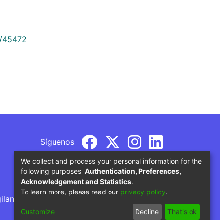
9/45472
Síguenos
We collect and process your personal information for the
following purposes:
Authentication, Preferences,
Acknowledgement and Statistics
.
To learn more, please read our
privacy policy
.
gilancia por parte del Ministerio de Educación
Customize
Decline
That's ok