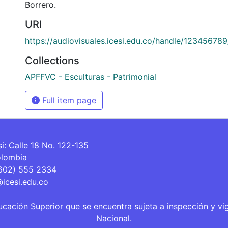
Borrero.
URI
https://audiovisuales.icesi.edu.co/handle/12345678
Collections
APFFVC - Esculturas - Patrimonial
Full item page
si: Calle 18 No. 122-135
olombia
(602) 555 2334
@icesi.edu.co
ucación Superior que se encuentra sujeta a inspección y vi
Nacional.