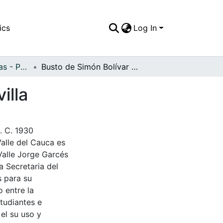
ics
Log In
APFFVC - Esculturas - Patrimonial
Busto de Simón Bolívar en el parque Uribe de Sevilla
illa
. C. 1930
Valle del Cauca es
Valle Jorge Garcés
a Secretaria del
s para su
 entre la
tudiantes e
 el su uso y