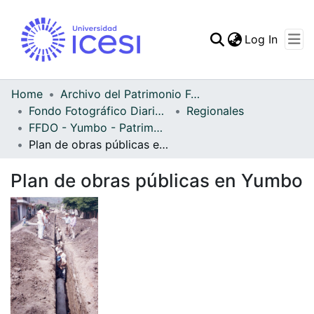
(curren
Log In
Communities & Collec
All of DSpace
Home
Archivo del Patrimonio Fotográfico y Fílmico del Valle del Cauca
Fondo Fotográfico Diario Occidente
Regionales
Statistics
FFDO - Yumbo - Patrimonial
Plan de obras públicas en Yumbo
Plan de obras públicas en Yumbo