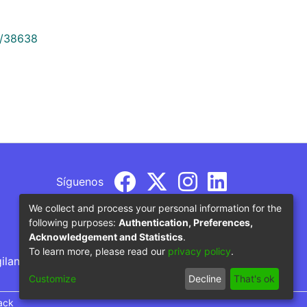
9/38638
Síguenos
We collect and process your personal information for the
following purposes:
Authentication, Preferences,
Acknowledgement and Statistics
.
To learn more, please read our
privacy policy
.
gilancia por parte del Ministerio de Educación
Customize
Decline
That's ok
ack