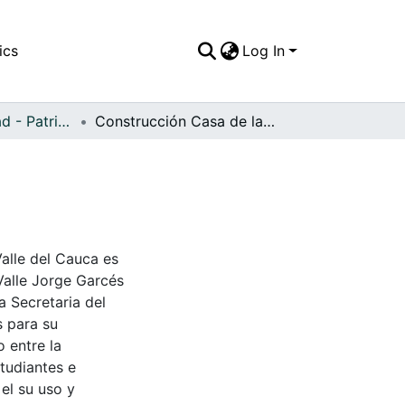
ics
Log In
APFFVC - Ciudad - Patrimonial
Construcción Casa de la Cultura
Valle del Cauca es
Valle Jorge Garcés
a Secretaria del
s para su
 entre la
tudiantes e
 el su uso y