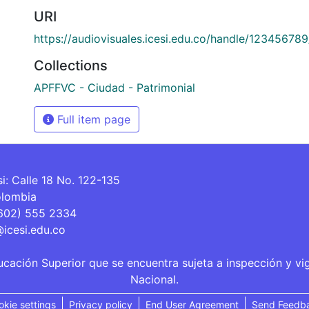
URI
https://audiovisuales.icesi.edu.co/handle/12345678
Collections
APFFVC - Ciudad - Patrimonial
Full item page
si: Calle 18 No. 122-135
olombia
(602) 555 2334
@icesi.edu.co
ucación Superior que se encuentra sujeta a inspección y vi
Nacional.
okie settings
Privacy policy
End User Agreement
Send Feedb