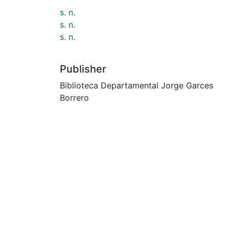
s. n.
s. n.
s. n.
Publisher
Biblioteca Departamental Jorge Garces
Borrero