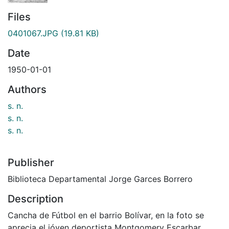
Files
0401067.JPG
(19.81 KB)
Date
1950-01-01
Authors
s. n.
s. n.
s. n.
Publisher
Biblioteca Departamental Jorge Garces Borrero
Description
Cancha de Fútbol en el barrio Bolívar, en la foto se
aprecia el jóven deportista Montgomery Escarbar,