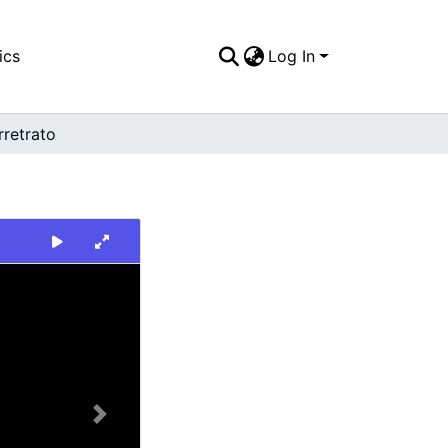
ics
Log In
rretrato
Next