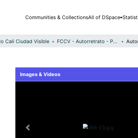
Communities & Collections
All of DSpace
Statist
o Cali Ciudad Visible
FCCV - Autorretrato - Patrimonial
Auto
Images & Videos
Slide 1 of 1
Previous