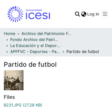
(curren
Log In
Communities & Collec
All of DSpace
Home
Archivo del Patrimonio Fotográfico y Fílmico del Valle del Cauca
Fondo Archivo del Patrimonio Fotográfico y Fílmico del Valle del Cauca
Statistics
La Educación y el Deporte
APFFVC - Deportes - Patrimonial
Partido de futbol
Partido de futbol
Files
B231.JPG
(27.28 KB)