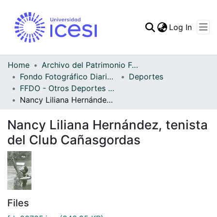
(curren
Log In
Communities & Collec
All of DSpace
Home
Archivo del Patrimonio Fotográfico y Fílmico del Valle del Cauca
Fondo Fotográfico Diario Occidente
Deportes
Statistics
FFDO - Otros Deportes - Patrimonial
Nancy Liliana Hernández, tenista del Club Cañasgordas
Nancy Liliana Hernández, tenista
del Club Cañasgordas
Files